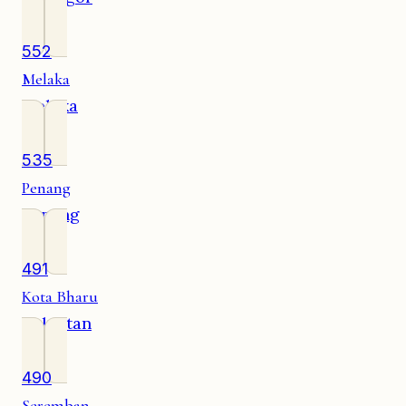
552
Melaka
Melaka
535
Penang
Penang
491
Kota Bharu
Kelantan
490
Seremban