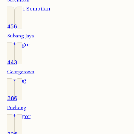
Negeri Sembilan
456
Subang Jaya
Selangor
443
Georgetown
Penang
386
Puchong
Selangor