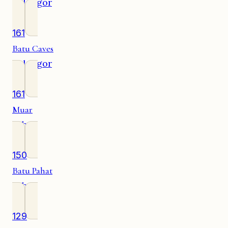
Selangor
161
Batu Caves
Selangor
161
Muar
Johor
150
Batu Pahat
Johor
129