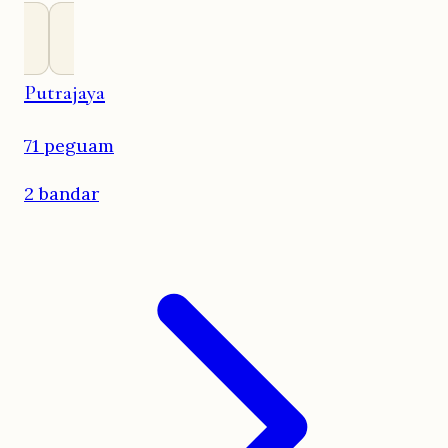
Putrajaya
71 peguam
2 bandar