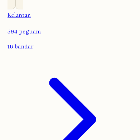
Kelantan
594 peguam
16 bandar