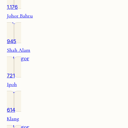
1,176
Johor Bahru
Johor
945
Shah Alam
Selangor
721
Ipoh
Perak
614
Klang
Selangor