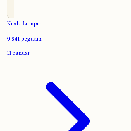
Kuala Lumpur
9,841 peguam
11 bandar