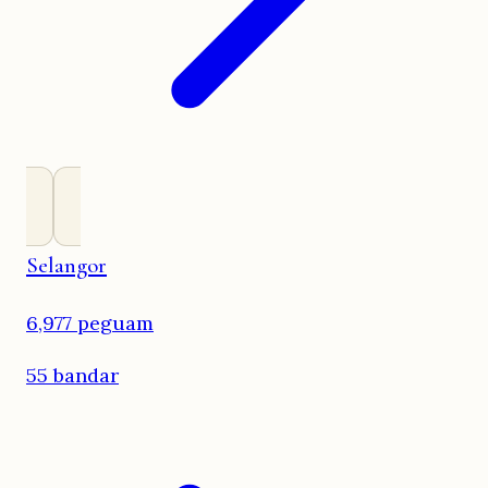
Selangor
6,977 peguam
55 bandar