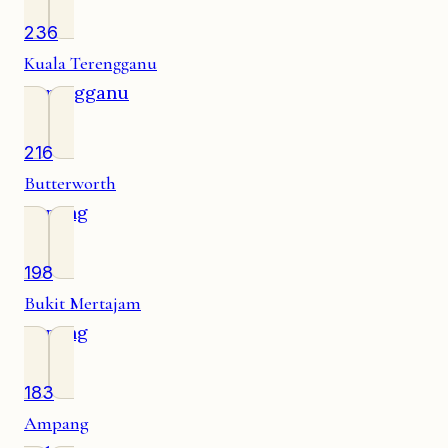
236
Kuala Terengganu
Terengganu
216
Butterworth
Penang
198
Bukit Mertajam
Penang
183
Ampang