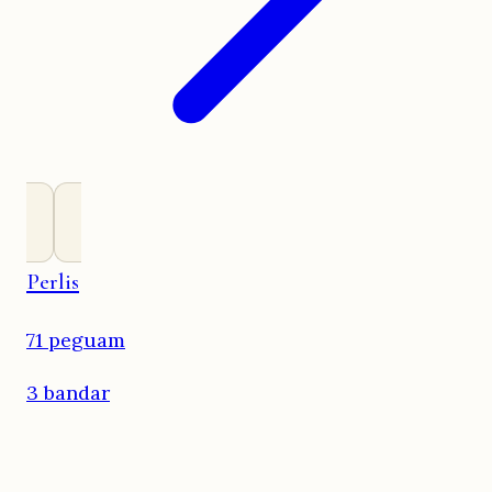
Perlis
71 peguam
3 bandar