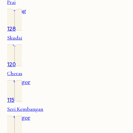
Prai
Penang
128
Skudai
Johor
120
Cheras
Selangor
115
Seri Kembangan
Selangor