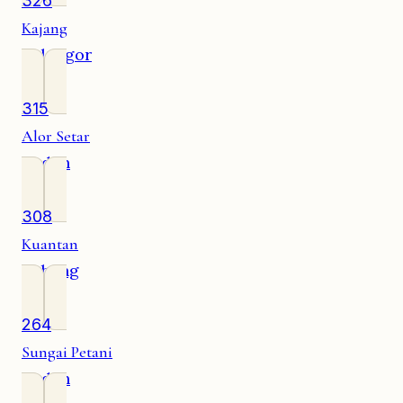
326
Kajang
Selangor
315
Alor Setar
Kedah
308
Kuantan
Pahang
264
Sungai Petani
Kedah