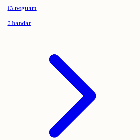
13 peguam
2 bandar