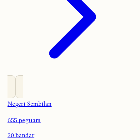
Negeri Sembilan
655 peguam
20 bandar