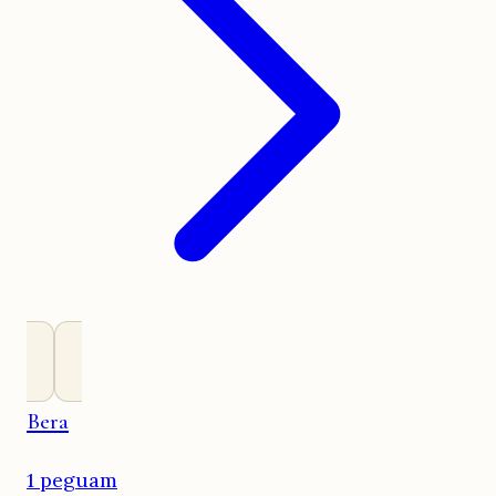
Bera
1 peguam