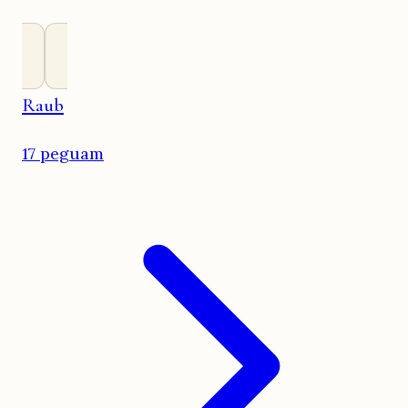
Raub
17 peguam