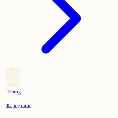
Triang
15 peguam