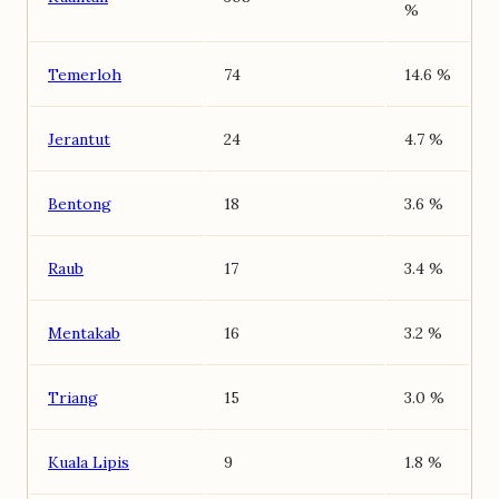
%
Temerloh
74
14.6 %
Jerantut
24
4.7 %
Bentong
18
3.6 %
Raub
17
3.4 %
Mentakab
16
3.2 %
Triang
15
3.0 %
Kuala Lipis
9
1.8 %