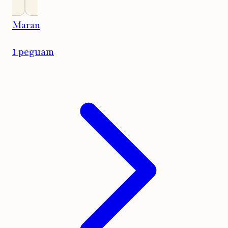
Maran
1 peguam