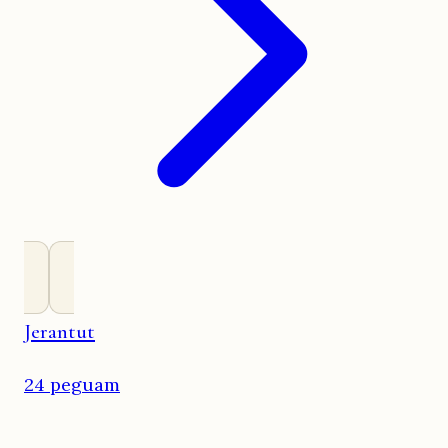
Jerantut
24 peguam