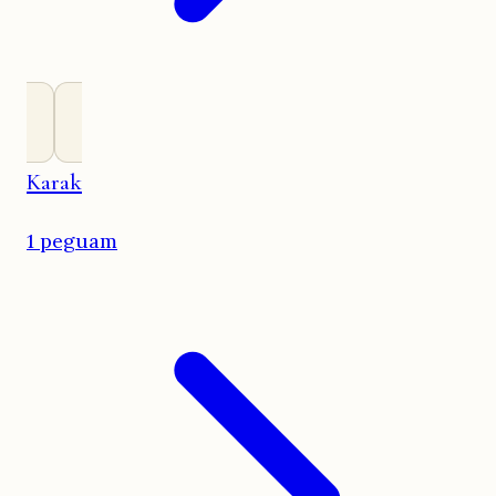
Karak
1 peguam