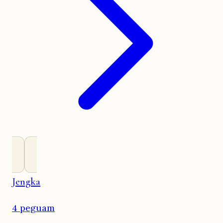
Jengka
4 peguam