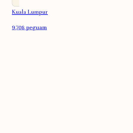
Kuala Lumpur
9,708 peguam