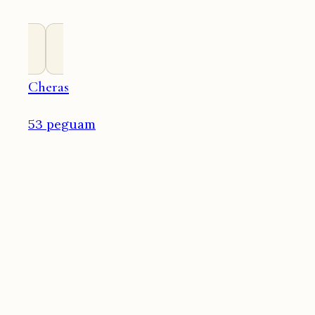
Cheras
53 peguam