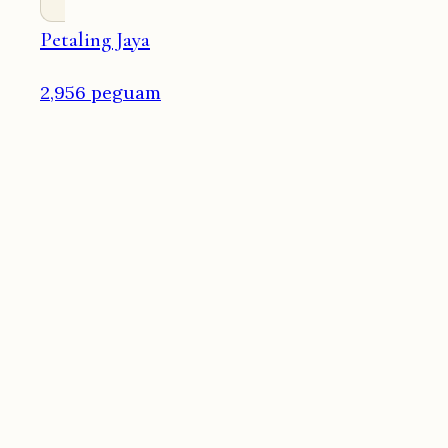
Petaling Jaya
2,956 peguam