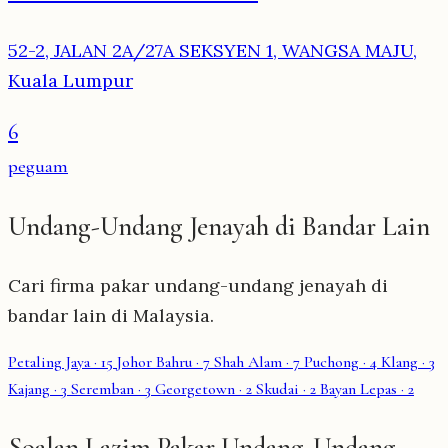
52-2, JALAN 2A/27A SEKSYEN 1, WANGSA MAJU,
Kuala Lumpur
6
peguam
Undang-Undang Jenayah di Bandar Lain
Cari firma pakar undang-undang jenayah di
bandar lain di Malaysia.
Petaling Jaya
· 15
Johor Bahru
· 7
Shah Alam
· 7
Puchong
· 4
Klang
· 3
Kajang
· 3
Seremban
· 3
Georgetown
· 2
Skudai
· 2
Bayan Lepas
· 2
Soalan Lazim Pakar Undang-Undang