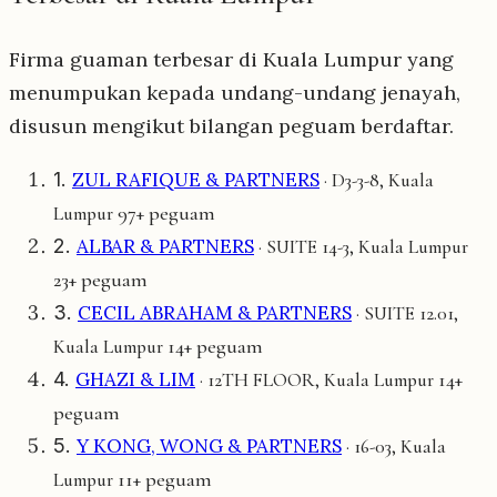
Firma guaman terbesar di Kuala Lumpur yang
menumpukan kepada undang-undang jenayah,
disusun mengikut bilangan peguam berdaftar.
1.
ZUL RAFIQUE & PARTNERS
· D3-3-8, Kuala
97+ peguam
Lumpur
2.
ALBAR & PARTNERS
· SUITE 14-3, Kuala Lumpur
23+ peguam
3.
CECIL ABRAHAM & PARTNERS
· SUITE 12.01,
14+ peguam
Kuala Lumpur
4.
GHAZI & LIM
14+
· 12TH FLOOR, Kuala Lumpur
peguam
5.
Y KONG, WONG & PARTNERS
· 16-03, Kuala
11+ peguam
Lumpur