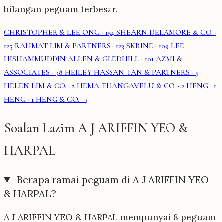
bilangan peguam terbesar.
CHRISTOPHER & LEE ONG
· 154
SHEARN DELAMORE & CO.
·
125
RAHMAT LIM & PARTNERS
· 123
SKRINE
· 109
LEE
HISHAMMUDDIN ALLEN & GLEDHILL
· 101
AZMI &
ASSOCIATES
· 98
HEILEY HASSAN TAN & PARTNERS
· 5
HELEN LIM & CO.
· 2
HEMA THANGAVELU & CO.
· 2
HENG
· 1
HENG
· 1
HENG & CO.
· 3
Soalan Lazim A J ARIFFIN YEO &
HARPAL
Berapa ramai peguam di A J ARIFFIN YEO
& HARPAL?
A J ARIFFIN YEO & HARPAL mempunyai 8 peguam