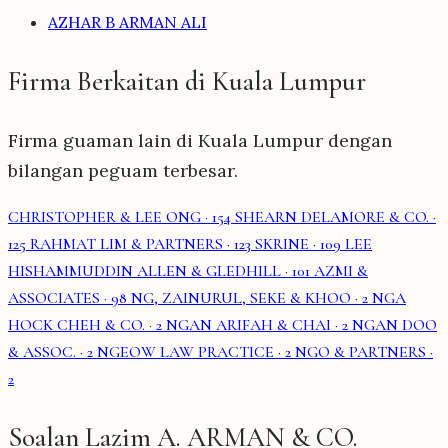
AZHAR B ARMAN ALI
Firma Berkaitan di Kuala Lumpur
Firma guaman lain di Kuala Lumpur dengan
bilangan peguam terbesar.
CHRISTOPHER & LEE ONG
· 154
SHEARN DELAMORE & CO.
·
125
RAHMAT LIM & PARTNERS
· 123
SKRINE
· 109
LEE
HISHAMMUDDIN ALLEN & GLEDHILL
· 101
AZMI &
ASSOCIATES
· 98
NG, ZAINURUL, SEKE & KHOO
· 2
NGA
HOCK CHEH & CO.
· 2
NGAN ARIFAH & CHAI
· 2
NGAN DOO
& ASSOC.
· 2
NGEOW LAW PRACTICE
· 2
NGO & PARTNERS
·
2
Soalan Lazim A. ARMAN & CO.