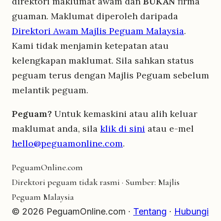
direktori maklumat awam dan
BUKAN
firma
guaman. Maklumat diperoleh daripada
Direktori Awam Majlis Peguam Malaysia
.
Kami tidak menjamin ketepatan atau
kelengkapan maklumat. Sila sahkan status
peguam terus dengan Majlis Peguam sebelum
melantik peguam.
Peguam?
Untuk kemaskini atau alih keluar
maklumat anda, sila
klik di sini
atau e-mel
hello@peguamonline.com
.
Peguam
Online
.com
Direktori peguam tidak rasmi · Sumber: Majlis
Peguam Malaysia
© 2026 PeguamOnline.com ·
Tentang
·
Hubungi