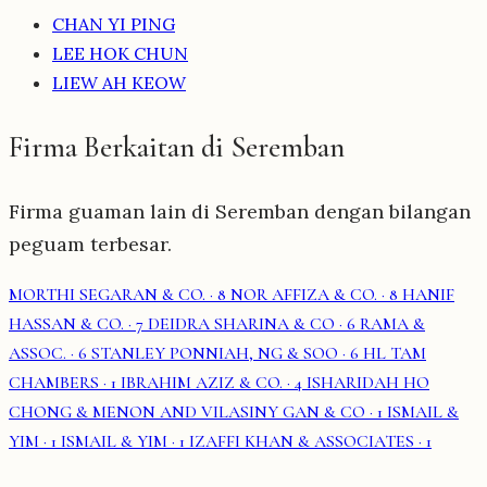
CHAN YI PING
LEE HOK CHUN
LIEW AH KEOW
Firma Berkaitan di Seremban
Firma guaman lain di Seremban dengan bilangan
peguam terbesar.
MORTHI SEGARAN & CO.
· 8
NOR AFFIZA & CO.
· 8
HANIF
HASSAN & CO.
· 7
DEIDRA SHARINA & CO
· 6
RAMA &
ASSOC.
· 6
STANLEY PONNIAH, NG & SOO
· 6
HL TAM
CHAMBERS
· 1
IBRAHIM AZIZ & CO.
· 4
ISHARIDAH HO
CHONG & MENON AND VILASINY GAN & CO
· 1
ISMAIL &
YIM
· 1
ISMAIL & YIM
· 1
IZAFFI KHAN & ASSOCIATES
· 1