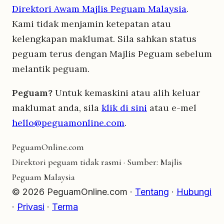
Direktori Awam Majlis Peguam Malaysia
.
Kami tidak menjamin ketepatan atau
kelengkapan maklumat. Sila sahkan status
peguam terus dengan Majlis Peguam sebelum
melantik peguam.
Peguam?
Untuk kemaskini atau alih keluar
maklumat anda, sila
klik di sini
atau e-mel
hello@peguamonline.com
.
Peguam
Online
.com
Direktori peguam tidak rasmi · Sumber: Majlis
Peguam Malaysia
© 2026 PeguamOnline.com ·
Tentang
·
Hubungi
·
Privasi
·
Terma