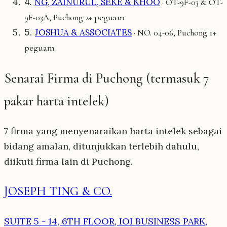
4.
NG, ZAINURUL, SEKE & KHOO
· OT-9F-03 & OT-
2+ peguam
9F-03A, Puchong
5.
JOSHUA & ASSOCIATES
1+
· NO. 04-06, Puchong
peguam
Senarai Firma di Puchong (termasuk 7
pakar harta intelek)
7 firma yang menyenaraikan harta intelek sebagai
bidang amalan, ditunjukkan terlebih dahulu,
diikuti firma lain di Puchong.
JOSEPH TING & CO.
SUITE 5 - 14, 6TH FLOOR, IOI BUSINESS PARK,