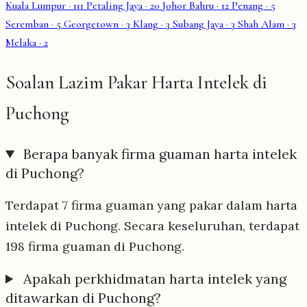
Kuala Lumpur
· 111
Petaling Jaya
· 20
Johor Bahru
· 12
Penang
· 5
Seremban
· 5
Georgetown
· 3
Klang
· 3
Subang Jaya
· 3
Shah Alam
· 3
Melaka
· 2
Soalan Lazim Pakar Harta Intelek di
Puchong
Berapa banyak firma guaman harta intelek
di Puchong?
Terdapat 7 firma guaman yang pakar dalam harta
intelek di Puchong. Secara keseluruhan, terdapat
198 firma guaman di Puchong.
Apakah perkhidmatan harta intelek yang
ditawarkan di Puchong?