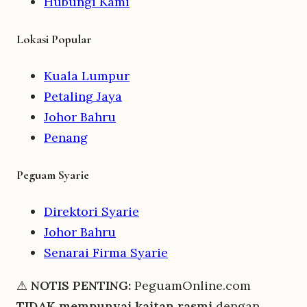
Hubungi Kami
Lokasi Popular
Kuala Lumpur
Petaling Jaya
Johor Bahru
Penang
Peguam Syarie
Direktori Syarie
Johor Bahru
Senarai Firma Syarie
⚠
NOTIS PENTING:
PeguamOnline.com
TIDAK mempunyai kaitan rasmi
dengan