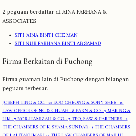
2 peguam berdaftar di AINA FARHANA &
ASSOCIATES.
SITI 'AINA BINTI CHE MAN
SITI NUR FARHANA BINTI AB SAMAD
Firma Berkaitan di Puchong
Firma guaman lain di Puchong dengan bilangan
peguam terbesar.
JOSEPH TING & CO.
· 22
KOO CHEONG & SONY SHEE
· 10
LAW OFFICE OF NG & CHUAH
· 8
FARN & CO
· 7
MAK NG &
LIM
· 7
NOR-HAMIZAH & CO.
· 7
TEO, SAW & PARTNERS
· 2
THE CHAMBERS OF K. SYAMA SUNDAR
· 1
THE CHAMBERS
OF LALITAKUMARI
· 1
THE LAW CHAMBERS OF NAILUL