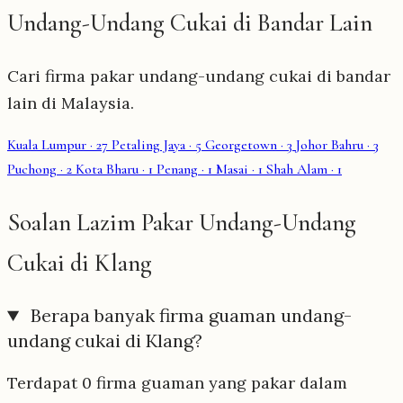
Undang-Undang Cukai di Bandar Lain
Cari firma pakar undang-undang cukai di bandar
lain di Malaysia.
Kuala Lumpur
· 27
Petaling Jaya
· 5
Georgetown
· 3
Johor Bahru
· 3
Puchong
· 2
Kota Bharu
· 1
Penang
· 1
Masai
· 1
Shah Alam
· 1
Soalan Lazim Pakar Undang-Undang
Cukai di Klang
Berapa banyak firma guaman undang-
undang cukai di Klang?
Terdapat 0 firma guaman yang pakar dalam