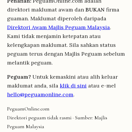
Penafian:
PeguamOnline.com adalah
direktori maklumat awam dan
BUKAN
firma
guaman. Maklumat diperoleh daripada
Direktori Awam Majlis Peguam Malaysia
.
Kami tidak menjamin ketepatan atau
kelengkapan maklumat. Sila sahkan status
peguam terus dengan Majlis Peguam sebelum
melantik peguam.
Peguam?
Untuk kemaskini atau alih keluar
maklumat anda, sila
klik di sini
atau e-mel
hello@peguamonline.com
.
Peguam
Online
.com
Direktori peguam tidak rasmi · Sumber: Majlis
Peguam Malaysia