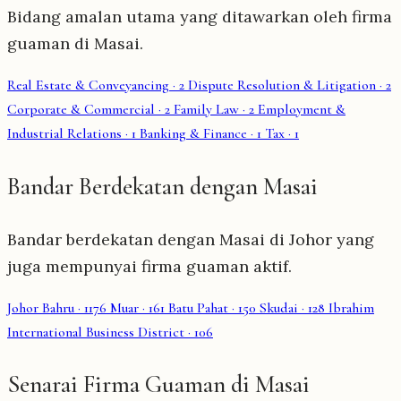
Bidang amalan utama yang ditawarkan oleh firma
guaman di Masai.
Real Estate & Conveyancing
· 2
Dispute Resolution & Litigation
· 2
Corporate & Commercial
· 2
Family Law
· 2
Employment &
Industrial Relations
· 1
Banking & Finance
· 1
Tax
· 1
Bandar Berdekatan dengan Masai
Bandar berdekatan dengan Masai di Johor yang
juga mempunyai firma guaman aktif.
Johor Bahru
· 1176
Muar
· 161
Batu Pahat
· 150
Skudai
· 128
Ibrahim
International Business District
· 106
Senarai Firma Guaman di Masai