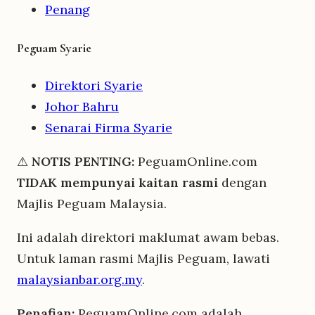
Penang
Peguam Syarie
Direktori Syarie
Johor Bahru
Senarai Firma Syarie
⚠
NOTIS PENTING:
PeguamOnline.com
TIDAK mempunyai kaitan rasmi
dengan
Majlis Peguam Malaysia.
Ini adalah direktori maklumat awam bebas.
Untuk laman rasmi Majlis Peguam, lawati
malaysianbar.org.my
.
Penafian:
PeguamOnline.com adalah