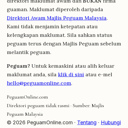
direktori maklumat awam dan
BUKAN
firma
guaman. Maklumat diperoleh daripada
Direktori Awam Majlis Peguam Malaysia
.
Kami tidak menjamin ketepatan atau
kelengkapan maklumat. Sila sahkan status
peguam terus dengan Majlis Peguam sebelum
melantik peguam.
Peguam?
Untuk kemaskini atau alih keluar
maklumat anda, sila
klik di sini
atau e-mel
hello@peguamonline.com
.
Peguam
Online
.com
Direktori peguam tidak rasmi · Sumber: Majlis
Peguam Malaysia
© 2026 PeguamOnline.com ·
Tentang
·
Hubungi