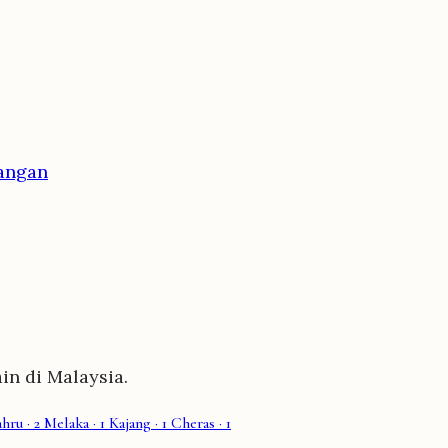
angan
in di Malaysia.
ahru
· 2
Melaka
· 1
Kajang
· 1
Cheras
· 1