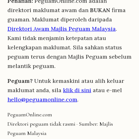
Penafian:
PeguamOnline.com adalah
direktori maklumat awam dan
BUKAN
firma
guaman. Maklumat diperoleh daripada
Direktori Awam Majlis Peguam Malaysia
.
Kami tidak menjamin ketepatan atau
kelengkapan maklumat. Sila sahkan status
peguam terus dengan Majlis Peguam sebelum
melantik peguam.
Peguam?
Untuk kemaskini atau alih keluar
maklumat anda, sila
klik di sini
atau e-mel
hello@peguamonline.com
.
Peguam
Online
.com
Direktori peguam tidak rasmi · Sumber: Majlis
Peguam Malaysia