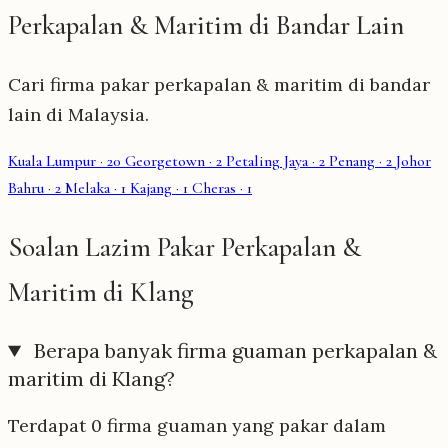
Perkapalan & Maritim di Bandar Lain
Cari firma pakar perkapalan & maritim di bandar
lain di Malaysia.
Kuala Lumpur
· 20
Georgetown
· 2
Petaling Jaya
· 2
Penang
· 2
Johor
Bahru
· 2
Melaka
· 1
Kajang
· 1
Cheras
· 1
Soalan Lazim Pakar Perkapalan &
Maritim di Klang
Berapa banyak firma guaman perkapalan &
maritim di Klang?
Terdapat 0 firma guaman yang pakar dalam