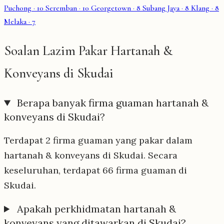
Puchong
· 10
Seremban
· 10
Georgetown
· 8
Subang Jaya
· 8
Klang
· 8
Melaka
· 7
Soalan Lazim Pakar Hartanah &
Konveyans di Skudai
Berapa banyak firma guaman hartanah &
konveyans di Skudai?
Terdapat 2 firma guaman yang pakar dalam
hartanah & konveyans di Skudai. Secara
keseluruhan, terdapat 66 firma guaman di
Skudai.
Apakah perkhidmatan hartanah &
konveyans yang ditawarkan di Skudai?