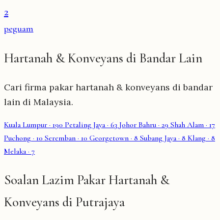
2
peguam
Hartanah & Konveyans di Bandar Lain
Cari firma pakar hartanah & konveyans di bandar
lain di Malaysia.
Kuala Lumpur
· 190
Petaling Jaya
· 63
Johor Bahru
· 29
Shah Alam
· 17
Puchong
· 10
Seremban
· 10
Georgetown
· 8
Subang Jaya
· 8
Klang
· 8
Melaka
· 7
Soalan Lazim Pakar Hartanah &
Konveyans di Putrajaya