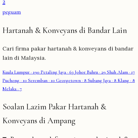
2
peguam
Hartanah & Konveyans di Bandar Lain
Cari firma pakar hartanah & konveyans di bandar
lain di Malaysia.
Kuala Lumpur
· 190
Petaling Jaya
· 63
Johor Bahru
· 29
Shah Alam
· 17
Puchong
· 10
Seremban
· 10
Georgetown
· 8
Subang Jaya
· 8
Klang
· 8
Melaka
· 7
Soalan Lazim Pakar Hartanah &
Konveyans di Ampang