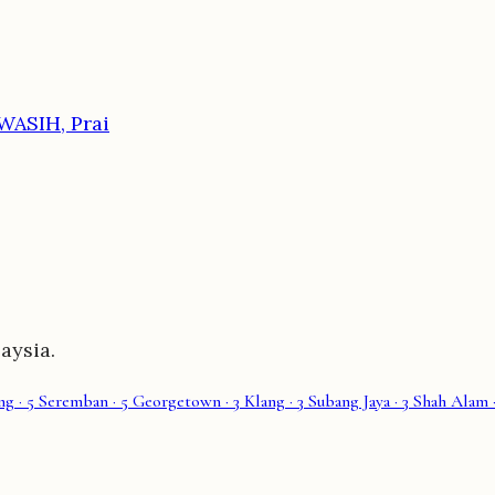
WASIH, Prai
aysia.
ng
· 5
Seremban
· 5
Georgetown
· 3
Klang
· 3
Subang Jaya
· 3
Shah Alam
·