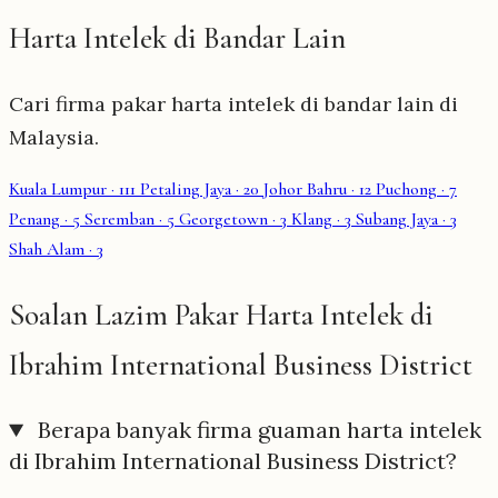
Harta Intelek di Bandar Lain
Cari firma pakar harta intelek di bandar lain di
Malaysia.
Kuala Lumpur
· 111
Petaling Jaya
· 20
Johor Bahru
· 12
Puchong
· 7
Penang
· 5
Seremban
· 5
Georgetown
· 3
Klang
· 3
Subang Jaya
· 3
Shah Alam
· 3
Soalan Lazim Pakar Harta Intelek di
Ibrahim International Business District
Berapa banyak firma guaman harta intelek
di Ibrahim International Business District?