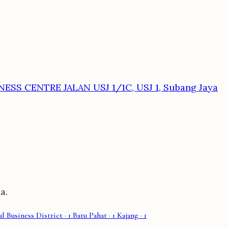
ESS CENTRE JALAN USJ 1/1C, USJ 1, Subang Jaya
a.
l Business District
· 1
Batu Pahat
· 1
Kajang
· 1