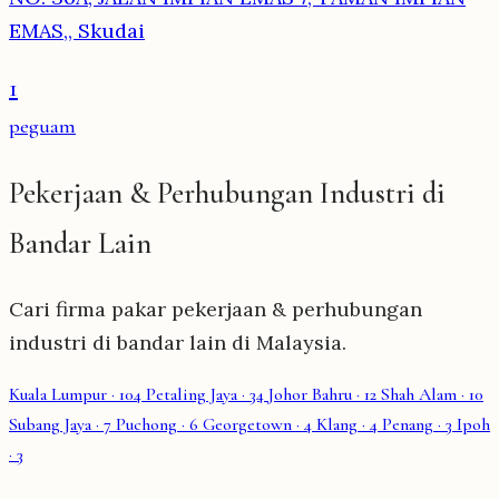
EMAS,, Skudai
1
peguam
Pekerjaan & Perhubungan Industri di
Bandar Lain
Cari firma pakar pekerjaan & perhubungan
industri di bandar lain di Malaysia.
Kuala Lumpur
· 104
Petaling Jaya
· 34
Johor Bahru
· 12
Shah Alam
· 10
Subang Jaya
· 7
Puchong
· 6
Georgetown
· 4
Klang
· 4
Penang
· 3
Ipoh
· 3