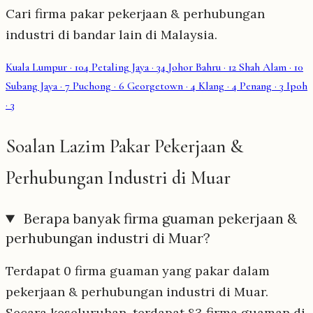
Cari firma pakar pekerjaan & perhubungan
industri di bandar lain di Malaysia.
Kuala Lumpur
· 104
Petaling Jaya
· 34
Johor Bahru
· 12
Shah Alam
· 10
Subang Jaya
· 7
Puchong
· 6
Georgetown
· 4
Klang
· 4
Penang
· 3
Ipoh
· 3
Soalan Lazim Pakar Pekerjaan &
Perhubungan Industri di Muar
Berapa banyak firma guaman pekerjaan &
perhubungan industri di Muar?
Terdapat 0 firma guaman yang pakar dalam
pekerjaan & perhubungan industri di Muar.
Secara keseluruhan, terdapat 83 firma guaman di