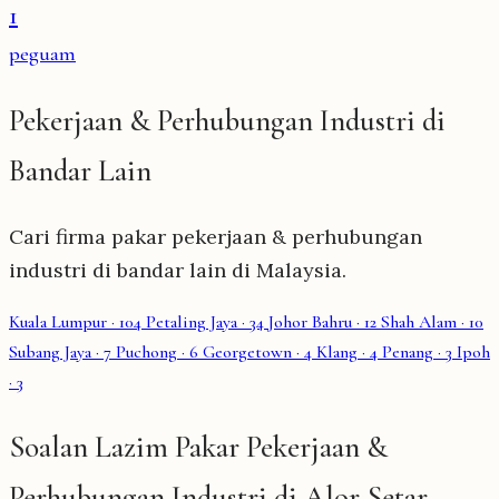
1
peguam
Pekerjaan & Perhubungan Industri di
Bandar Lain
Cari firma pakar pekerjaan & perhubungan
industri di bandar lain di Malaysia.
Kuala Lumpur
· 104
Petaling Jaya
· 34
Johor Bahru
· 12
Shah Alam
· 10
Subang Jaya
· 7
Puchong
· 6
Georgetown
· 4
Klang
· 4
Penang
· 3
Ipoh
· 3
Soalan Lazim Pakar Pekerjaan &
Perhubungan Industri di Alor Setar