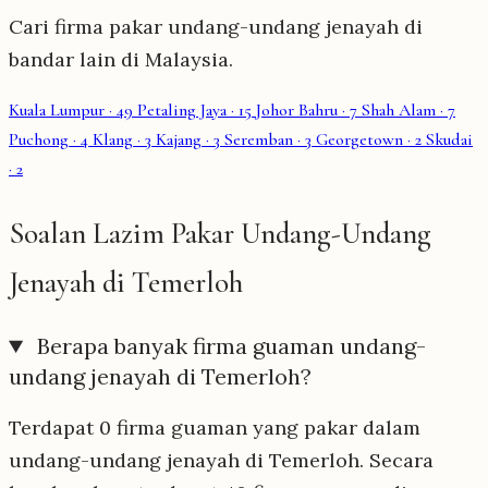
Cari firma pakar undang-undang jenayah di
bandar lain di Malaysia.
Kuala Lumpur
· 49
Petaling Jaya
· 15
Johor Bahru
· 7
Shah Alam
· 7
Puchong
· 4
Klang
· 3
Kajang
· 3
Seremban
· 3
Georgetown
· 2
Skudai
· 2
Soalan Lazim Pakar Undang-Undang
Jenayah di Temerloh
Berapa banyak firma guaman undang-
undang jenayah di Temerloh?
Terdapat 0 firma guaman yang pakar dalam
undang-undang jenayah di Temerloh. Secara