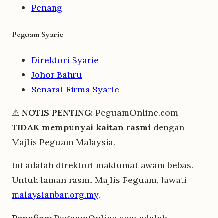
Penang
Peguam Syarie
Direktori Syarie
Johor Bahru
Senarai Firma Syarie
⚠
NOTIS PENTING:
PeguamOnline.com
TIDAK mempunyai kaitan rasmi
dengan
Majlis Peguam Malaysia.
Ini adalah direktori maklumat awam bebas.
Untuk laman rasmi Majlis Peguam, lawati
malaysianbar.org.my
.
Penafian:
PeguamOnline.com adalah