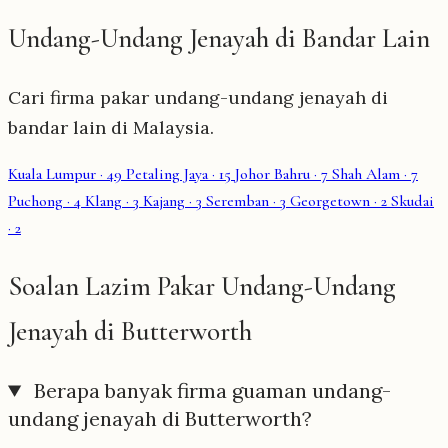
Undang-Undang Jenayah di Bandar Lain
Cari firma pakar undang-undang jenayah di
bandar lain di Malaysia.
Kuala Lumpur
· 49
Petaling Jaya
· 15
Johor Bahru
· 7
Shah Alam
· 7
Puchong
· 4
Klang
· 3
Kajang
· 3
Seremban
· 3
Georgetown
· 2
Skudai
· 2
Soalan Lazim Pakar Undang-Undang
Jenayah di Butterworth
Berapa banyak firma guaman undang-
undang jenayah di Butterworth?