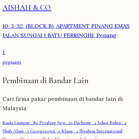
AISHAH & CO.
10-3-32, (BLOCK B), APARTMENT PINANG EMAS
JALAN SUNGAI 1 BATU FERRINGHI, Penang
1
peguam
Pembinaan di Bandar Lain
Cari firma pakar pembinaan di bandar lain di
Malaysia.
Kuala Lumpur
· 80
Petaling Jaya
· 20
Puchong
· 4
Johor Bahru
· 4
Shah Alam
· 3
Georgetown
· 2
Klang
· 2
Ibrahim International