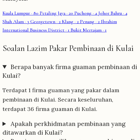
Kuala Lumpur
· 80
Petaling Jaya
· 20
Puchong
· 4
Johor Bahru
· 4
Shah Alam
· 3
Georgetown
· 2
Klang
· 2
Penang
· 2
Ibrahim
International Business District
· 1
Bukit Mertajam
· 1
Soalan Lazim Pakar Pembinaan di Kulai
Berapa banyak firma guaman pembinaan di
Kulai?
Terdapat 1 firma guaman yang pakar dalam
pembinaan di Kulai. Secara keseluruhan,
terdapat 36 firma guaman di Kulai.
Apakah perkhidmatan pembinaan yang
ditawarkan di Kulai?