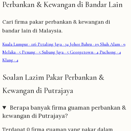
Perbankan & Kewangan di Bandar Lain
Cari firma pakar perbankan & kewangan di
bandar lain di Malaysia.
Kuala Lumpur
· 116
Petaling Jaya
· 34
Johor Bahru
· 19
Shah Alam
· 9
Melaka
· 5
Penang
· 5
Subang Jaya
· 5
Georgetown
· 4
Puchong
· 4
Klang
· 4
Soalan Lazim Pakar Perbankan &
Kewangan di Putrajaya
Berapa banyak firma guaman perbankan &
kewangan di Putrajaya?
Terdapat 0 firma guaman yang pakar dalam