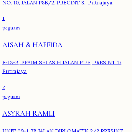
NO. 10, JALAN P8B/2, PRECINT 8,, Putrajaya
1
peguam
AISAH & HAFFIDA
F-13-3, PPA1M SELASIH JALAN P17E, PRESINT 17,
Putrajaya
2
peguam
ASYRAH RAMLI
UNIT 09-1, 7B JALAN DIPLOMATIK 2/2 PRESINT