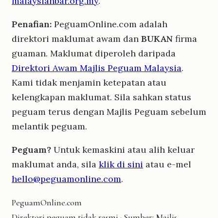
malaysianbar.org.my
.
Penafian:
PeguamOnline.com adalah
direktori maklumat awam dan
BUKAN
firma
guaman. Maklumat diperoleh daripada
Direktori Awam Majlis Peguam Malaysia
.
Kami tidak menjamin ketepatan atau
kelengkapan maklumat. Sila sahkan status
peguam terus dengan Majlis Peguam sebelum
melantik peguam.
Peguam?
Untuk kemaskini atau alih keluar
maklumat anda, sila
klik di sini
atau e-mel
hello@peguamonline.com
.
Peguam
Online
.com
Direktori peguam tidak rasmi · Sumber: Majlis