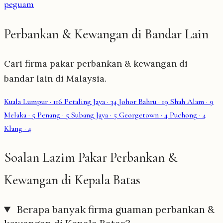
peguam
Perbankan & Kewangan di Bandar Lain
Cari firma pakar perbankan & kewangan di
bandar lain di Malaysia.
Kuala Lumpur
· 116
Petaling Jaya
· 34
Johor Bahru
· 19
Shah Alam
· 9
Melaka
· 5
Penang
· 5
Subang Jaya
· 5
Georgetown
· 4
Puchong
· 4
Klang
· 4
Soalan Lazim Pakar Perbankan &
Kewangan di Kepala Batas
Berapa banyak firma guaman perbankan &