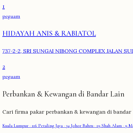
1
peguam
HIDAYAH ANIS & RABIATOL
737-2-2, SRI SUNGAI NIBONG COMPLEX JALAN SU
2
peguam
Perbankan & Kewangan di Bandar Lain
Cari firma pakar perbankan & kewangan di bandar l
Kuala Lumpur
· 116
Petaling Jaya
· 34
Johor Bahru
· 19
Shah Alam
· 9
Me