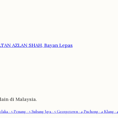
LTAN AZLAN SHAH, Bayan Lepas
ain di Malaysia.
laka
· 5
Penang
· 5
Subang Jaya
· 5
Georgetown
· 4
Puchong
· 4
Klang
· 