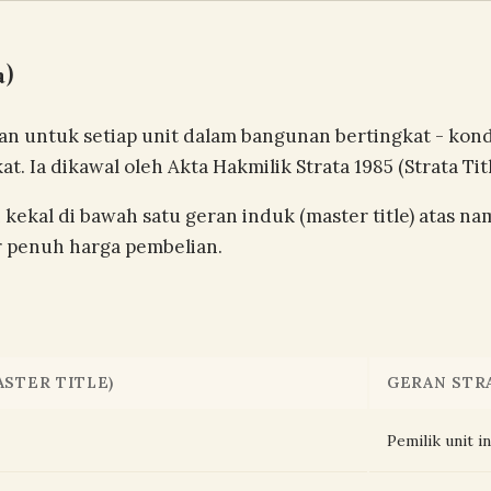
a)
arkan untuk setiap unit dalam bangunan bertingkat - k
 Ia dikawal oleh Akta Hakmilik Strata 1985 (Strata Titl
 kekal di bawah satu geran induk (master title) atas na
r penuh harga pembelian.
ASTER TITLE)
GERAN STRA
Pemilik unit i