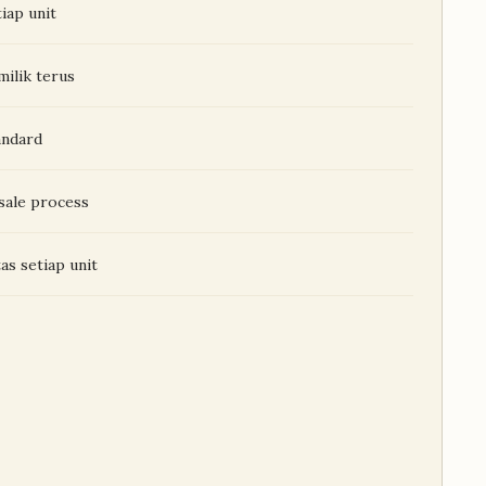
iap unit
milik terus
andard
sale process
as setiap unit