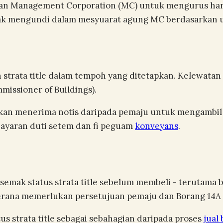
kan Management Corporation (MC) untuk mengurus har
hak mengundi dalam mesyuarat agung MC berdasarkan u
strata title dalam tempoh yang ditetapkan. Kelewatan
issioner of Buildings).
lik akan menerima notis daripada pemaju untuk mengamb
n bayaran duti setem dan fi peguam
konveyans
.
mak status strata title sebelum membeli - terutama 
t kerana memerlukan persetujuan pemaju dan Borang 14A 
 strata title sebagai sebahagian daripada proses
jual 