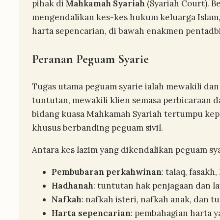
pihak di
Mahkamah Syariah
(Syariah Court). 
mengendalikan kes-kes hukum keluarga Islam,
harta sepencarian, di bawah enakmen pentadb
Peranan Peguam Syarie
Tugas utama peguam syarie ialah mewakili da
tuntutan, mewakili klien semasa perbicaraan d
bidang kuasa Mahkamah Syariah tertumpu kepa
khusus berbanding peguam sivil.
Antara kes lazim yang dikendalikan peguam sya
Pembubaran perkahwinan
: talaq, fasakh
Hadhanah
: tuntutan hak penjagaan dan l
Nafkah
: nafkah isteri, nafkah anak, dan 
Harta sepencarian
: pembahagian harta 