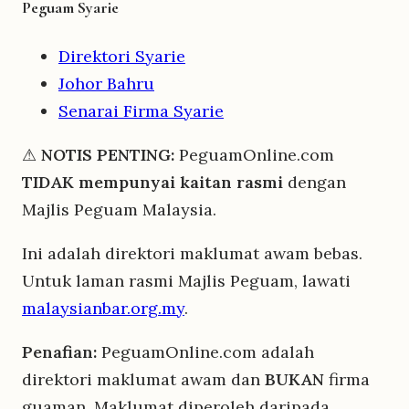
Peguam Syarie
Direktori Syarie
Johor Bahru
Senarai Firma Syarie
⚠
NOTIS PENTING:
PeguamOnline.com
TIDAK mempunyai kaitan rasmi
dengan
Majlis Peguam Malaysia.
Ini adalah direktori maklumat awam bebas.
Untuk laman rasmi Majlis Peguam, lawati
malaysianbar.org.my
.
Penafian:
PeguamOnline.com adalah
direktori maklumat awam dan
BUKAN
firma
guaman. Maklumat diperoleh daripada