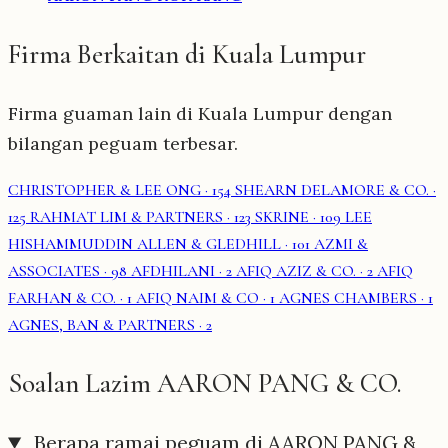
Firma Berkaitan di Kuala Lumpur
Firma guaman lain di Kuala Lumpur dengan
bilangan peguam terbesar.
CHRISTOPHER & LEE ONG
· 154
SHEARN DELAMORE & CO.
·
125
RAHMAT LIM & PARTNERS
· 123
SKRINE
· 109
LEE
HISHAMMUDDIN ALLEN & GLEDHILL
· 101
AZMI &
ASSOCIATES
· 98
AFDHILANI
· 2
AFIQ AZIZ & CO.
· 2
AFIQ
FARHAN & CO.
· 1
AFIQ NAIM & CO
· 1
AGNES CHAMBERS
· 1
AGNES, BAN & PARTNERS
· 2
Soalan Lazim AARON PANG & CO.
Berapa ramai peguam di AARON PANG &