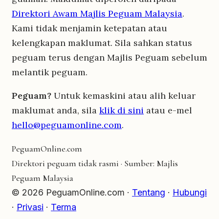
Direktori Awam Majlis Peguam Malaysia
.
Kami tidak menjamin ketepatan atau
kelengkapan maklumat. Sila sahkan status
peguam terus dengan Majlis Peguam sebelum
melantik peguam.
Peguam?
Untuk kemaskini atau alih keluar
maklumat anda, sila
klik di sini
atau e-mel
hello@peguamonline.com
.
Peguam
Online
.com
Direktori peguam tidak rasmi · Sumber: Majlis
Peguam Malaysia
© 2026 PeguamOnline.com ·
Tentang
·
Hubungi
·
Privasi
·
Terma