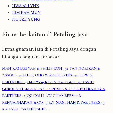
HWA AI LYNN
LIM KAH MUN
NG SZE YUNG
Firma Berkaitan di Petaling Jaya
Firma guaman lain di Petaling Jaya dengan
bilangan peguam terbesar.
MAH-KAMARIYAH & PHILIP KOH
· 54
TAN NORIZAN &
ASSOC.
· 44
KUEK, ONG & ASSOCIATES
· 40
LOW &
PARTNERS
· 39
MahWengKwai & Associates
· 32
DAVID
GURUPATHAM & KOAY
· 28
PUSPA & CO.
· 1
PUTRA RAY &
PARTNERS
· 3
QZ GOH LAW CHAMBERS
· 1
R
KENGADHARAN & CO.
· 3
R.Y. NANTHAN & PARTNERS
· 3
RAHAYU PARTNERSHIP
· 2