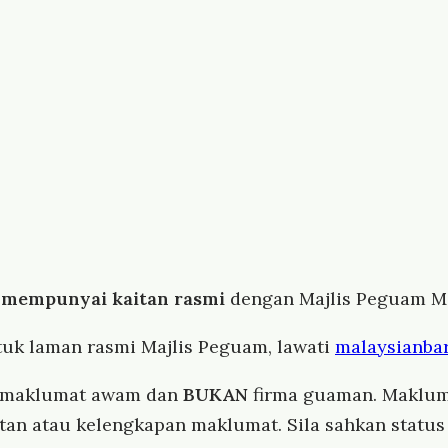
 mempunyai kaitan rasmi
dengan Majlis Peguam Ma
tuk laman rasmi Majlis Peguam, lawati
malaysianbar
i maklumat awam dan
BUKAN
firma guaman. Maklum
atan atau kelengkapan maklumat. Sila sahkan stat