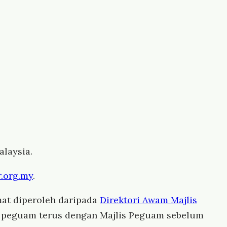
laysia.
.org.my
.
at diperoleh daripada
Direktori Awam Majlis
us peguam terus dengan Majlis Peguam sebelum