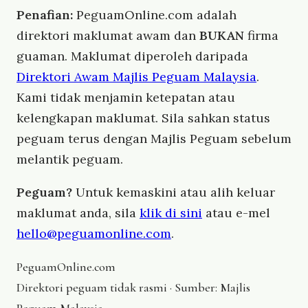
Penafian:
PeguamOnline.com adalah
direktori maklumat awam dan
BUKAN
firma
guaman. Maklumat diperoleh daripada
Direktori Awam Majlis Peguam Malaysia
.
Kami tidak menjamin ketepatan atau
kelengkapan maklumat. Sila sahkan status
peguam terus dengan Majlis Peguam sebelum
melantik peguam.
Peguam?
Untuk kemaskini atau alih keluar
maklumat anda, sila
klik di sini
atau e-mel
hello@peguamonline.com
.
Peguam
Online
.com
Direktori peguam tidak rasmi · Sumber: Majlis
Peguam Malaysia