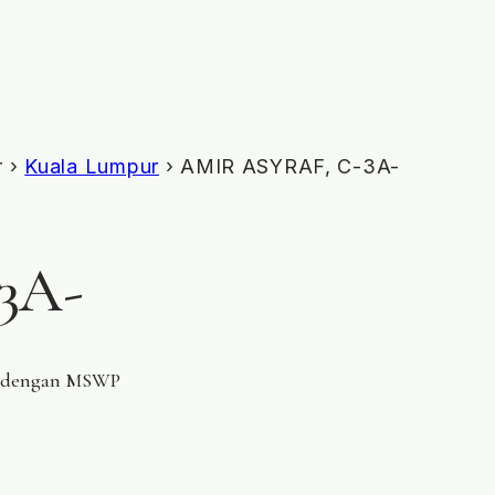
r ›
Kuala Lumpur
› AMIR ASYRAF, C-3A-
3A-
ar dengan MSWP