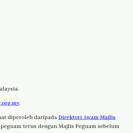
laysia.
.org.my
.
at diperoleh daripada
Direktori Awam Majlis
us peguam terus dengan Majlis Peguam sebelum