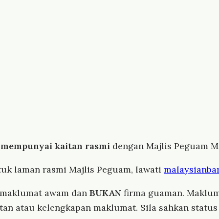
 mempunyai kaitan rasmi
dengan Majlis Peguam Ma
tuk laman rasmi Majlis Peguam, lawati
malaysianbar
i maklumat awam dan
BUKAN
firma guaman. Maklum
atan atau kelengkapan maklumat. Sila sahkan stat