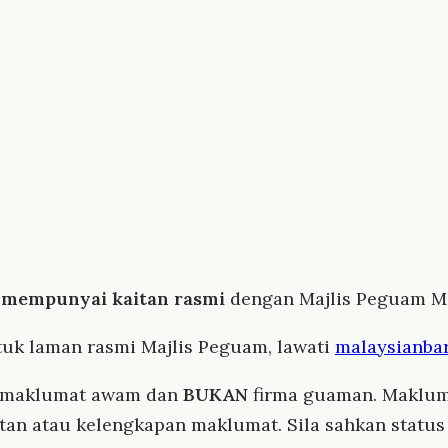
 mempunyai kaitan rasmi
dengan Majlis Peguam Ma
tuk laman rasmi Majlis Peguam, lawati
malaysianbar
i maklumat awam dan
BUKAN
firma guaman. Maklum
atan atau kelengkapan maklumat. Sila sahkan stat