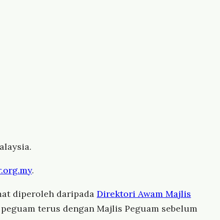
laysia.
.org.my
.
at diperoleh daripada
Direktori Awam Majlis
us peguam terus dengan Majlis Peguam sebelum