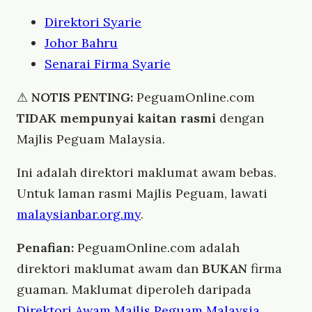
Direktori Syarie
Johor Bahru
Senarai Firma Syarie
⚠
NOTIS PENTING:
PeguamOnline.com
TIDAK mempunyai kaitan rasmi
dengan
Majlis Peguam Malaysia.
Ini adalah direktori maklumat awam bebas.
Untuk laman rasmi Majlis Peguam, lawati
malaysianbar.org.my
.
Penafian:
PeguamOnline.com adalah
direktori maklumat awam dan
BUKAN
firma
guaman. Maklumat diperoleh daripada
Direktori Awam Majlis Peguam Malaysia
.