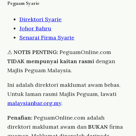
Peguam Syarie
Direktori Syarie
Johor Bahru
Senarai Firma Syarie
⚠
NOTIS PENTING:
PeguamOnline.com
TIDAK mempunyai kaitan rasmi
dengan
Majlis Peguam Malaysia.
Ini adalah direktori maklumat awam bebas.
Untuk laman rasmi Majlis Peguam, lawati
malaysianbar.org.my
.
Penafian:
PeguamOnline.com adalah
direktori maklumat awam dan
BUKAN
firma
guaman. Maklumat diperoleh daripada