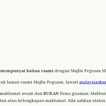
 mempunyai kaitan rasmi
dengan Majlis Peguam Ma
tuk laman rasmi Majlis Peguam, lawati
malaysianbar
i maklumat awam dan
BUKAN
firma guaman. Maklum
atan atau kelengkapan maklumat. Sila sahkan stat