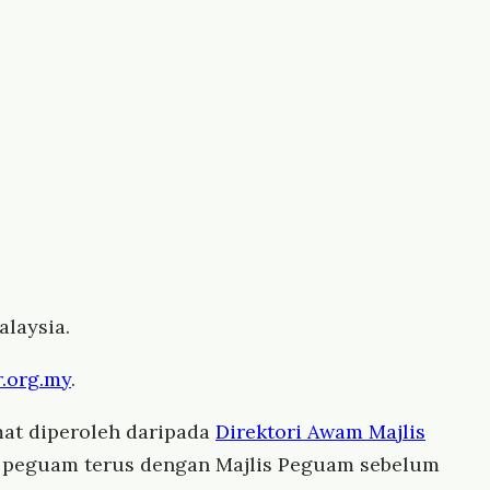
laysia.
.org.my
.
at diperoleh daripada
Direktori Awam Majlis
us peguam terus dengan Majlis Peguam sebelum