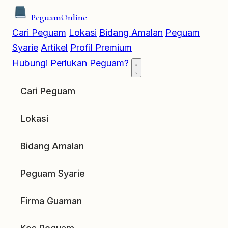
Peguam
Online
Cari Peguam
Lokasi
Bidang Amalan
Peguam
Syarie
Artikel
Profil Premium
Hubungi
Perlukan Peguam?
Cari Peguam
Lokasi
Bidang Amalan
Peguam Syarie
Firma Guaman