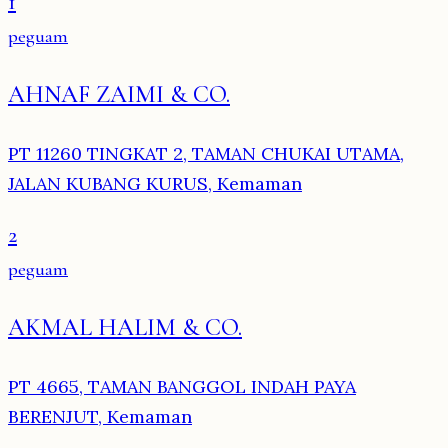
1
peguam
AHNAF ZAIMI & CO.
PT 11260 TINGKAT 2, TAMAN CHUKAI UTAMA,
JALAN KUBANG KURUS, Kemaman
2
peguam
AKMAL HALIM & CO.
PT 4665, TAMAN BANGGOL INDAH PAYA
BERENJUT, Kemaman