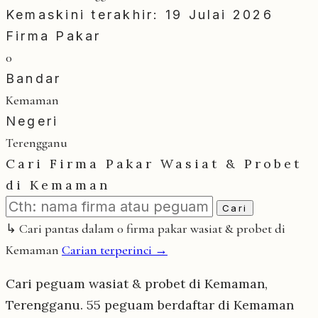
Kemaskini terakhir: 19 Julai 2026
Firma Pakar
0
Bandar
Kemaman
Negeri
Terengganu
Cari Firma Pakar Wasiat & Probet
di Kemaman
Cari
↳ Cari pantas dalam 0 firma pakar wasiat & probet di
Kemaman
Carian terperinci →
Cari peguam wasiat & probet di Kemaman,
Terengganu. 55 peguam berdaftar di Kemaman