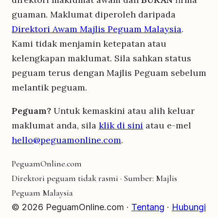
guaman. Maklumat diperoleh daripada
Direktori Awam Majlis Peguam Malaysia
.
Kami tidak menjamin ketepatan atau
kelengkapan maklumat. Sila sahkan status
peguam terus dengan Majlis Peguam sebelum
melantik peguam.
Peguam?
Untuk kemaskini atau alih keluar
maklumat anda, sila
klik di sini
atau e-mel
hello@peguamonline.com
.
Peguam
Online
.com
Direktori peguam tidak rasmi · Sumber: Majlis
Peguam Malaysia
© 2026 PeguamOnline.com ·
Tentang
·
Hubungi