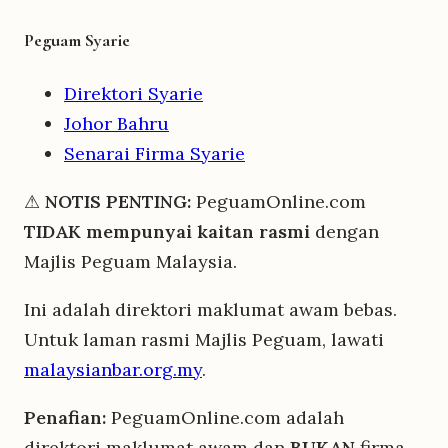
Peguam Syarie
Direktori Syarie
Johor Bahru
Senarai Firma Syarie
⚠
NOTIS PENTING:
PeguamOnline.com
TIDAK mempunyai kaitan rasmi
dengan
Majlis Peguam Malaysia.
Ini adalah direktori maklumat awam bebas.
Untuk laman rasmi Majlis Peguam, lawati
malaysianbar.org.my
.
Penafian:
PeguamOnline.com adalah
direktori maklumat awam dan
BUKAN
firma