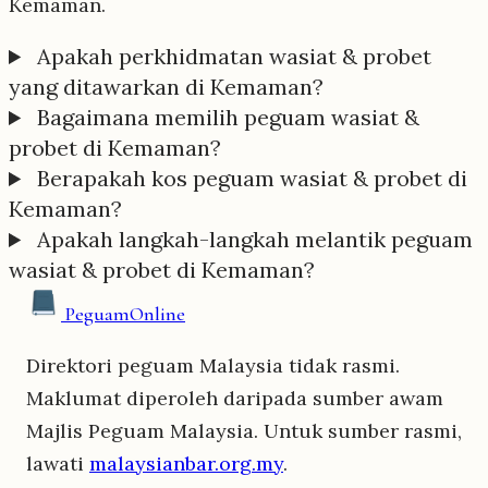
Kemaman.
Apakah perkhidmatan wasiat & probet
yang ditawarkan di Kemaman?
Bagaimana memilih peguam wasiat &
probet di Kemaman?
Berapakah kos peguam wasiat & probet di
Kemaman?
Apakah langkah-langkah melantik peguam
wasiat & probet di Kemaman?
Peguam
Online
Direktori peguam Malaysia tidak rasmi.
Maklumat diperoleh daripada sumber awam
Majlis Peguam Malaysia. Untuk sumber rasmi,
lawati
malaysianbar.org.my
.