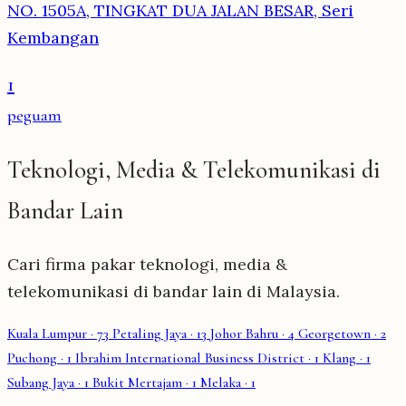
NO. 1505A, TINGKAT DUA JALAN BESAR, Seri
Kembangan
1
peguam
Teknologi, Media & Telekomunikasi di
Bandar Lain
Cari firma pakar teknologi, media &
telekomunikasi di bandar lain di Malaysia.
Kuala Lumpur
· 73
Petaling Jaya
· 13
Johor Bahru
· 4
Georgetown
· 2
Puchong
· 1
Ibrahim International Business District
· 1
Klang
· 1
Subang Jaya
· 1
Bukit Mertajam
· 1
Melaka
· 1