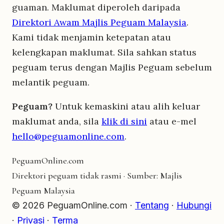
guaman. Maklumat diperoleh daripada
Direktori Awam Majlis Peguam Malaysia
.
Kami tidak menjamin ketepatan atau
kelengkapan maklumat. Sila sahkan status
peguam terus dengan Majlis Peguam sebelum
melantik peguam.
Peguam?
Untuk kemaskini atau alih keluar
maklumat anda, sila
klik di sini
atau e-mel
hello@peguamonline.com
.
Peguam
Online
.com
Direktori peguam tidak rasmi · Sumber: Majlis
Peguam Malaysia
© 2026 PeguamOnline.com ·
Tentang
·
Hubungi
·
Privasi
·
Terma