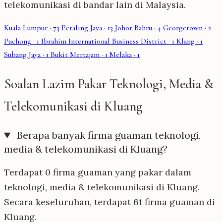
telekomunikasi di bandar lain di Malaysia.
Kuala Lumpur
· 73
Petaling Jaya
· 13
Johor Bahru
· 4
Georgetown
· 2
Puchong
· 1
Ibrahim International Business District
· 1
Klang
· 1
Subang Jaya
· 1
Bukit Mertajam
· 1
Melaka
· 1
Soalan Lazim Pakar Teknologi, Media &
Telekomunikasi di Kluang
Berapa banyak firma guaman teknologi,
media & telekomunikasi di Kluang?
Terdapat 0 firma guaman yang pakar dalam
teknologi, media & telekomunikasi di Kluang.
Secara keseluruhan, terdapat 61 firma guaman di
Kluang.