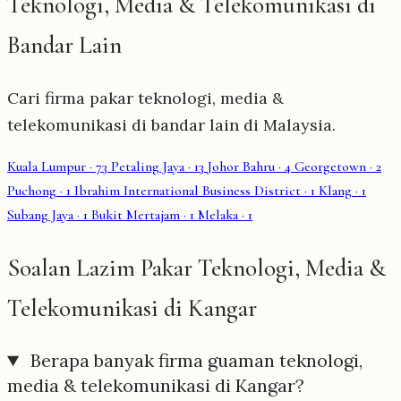
Teknologi, Media & Telekomunikasi di
Bandar Lain
Cari firma pakar teknologi, media &
telekomunikasi di bandar lain di Malaysia.
Kuala Lumpur
· 73
Petaling Jaya
· 13
Johor Bahru
· 4
Georgetown
· 2
Puchong
· 1
Ibrahim International Business District
· 1
Klang
· 1
Subang Jaya
· 1
Bukit Mertajam
· 1
Melaka
· 1
Soalan Lazim Pakar Teknologi, Media &
Telekomunikasi di Kangar
Berapa banyak firma guaman teknologi,
media & telekomunikasi di Kangar?