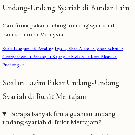
Undang-Undang Syariah di Bandar Lain
Cari firma pakar undang-undang syariah di
bandar lain di Malaysia.
Kuala Lumpur
· 18
Petaling Jaya
· 4
Shah Alam
· 2
Johor Bahru
· 2
Georgetown
· 1
Penang
· 1
Kajang
· 1
Melaka
· 1
Kota Bharu
· 1
Puchong
· 1
Soalan Lazim Pakar Undang-Undang
Syariah di Bukit Mertajam
Berapa banyak firma guaman undang-
undang syariah di Bukit Mertajam?