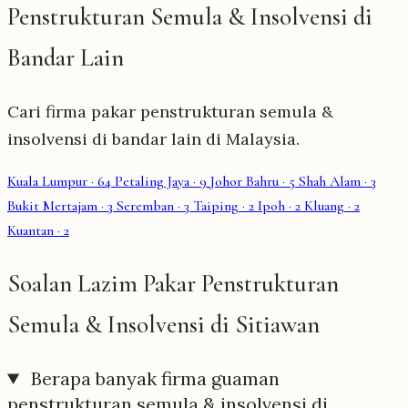
Penstrukturan Semula & Insolvensi di
Bandar Lain
Cari firma pakar penstrukturan semula &
insolvensi di bandar lain di Malaysia.
Kuala Lumpur
· 64
Petaling Jaya
· 9
Johor Bahru
· 5
Shah Alam
· 3
Bukit Mertajam
· 3
Seremban
· 3
Taiping
· 2
Ipoh
· 2
Kluang
· 2
Kuantan
· 2
Soalan Lazim Pakar Penstrukturan
Semula & Insolvensi di Sitiawan
Berapa banyak firma guaman
penstrukturan semula & insolvensi di